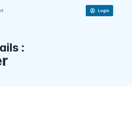
rt
Login
ils :
er