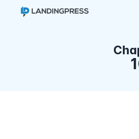
Chap
1